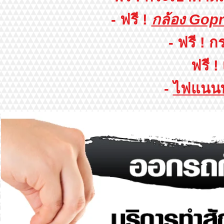
- ฟรี !
กล้อง Gop
- ฟรี ! 
ฟรี !
-
ไฟแนนท์