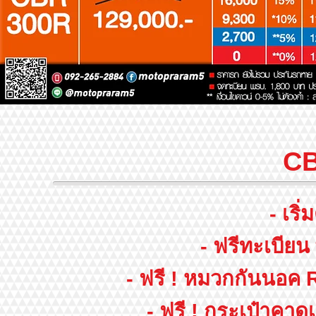
C
- เริ
- ฟรีทะเบีย
- ฟรี ! หมวกกันนอค 
- ฟรี ! กระเป๋าคาด