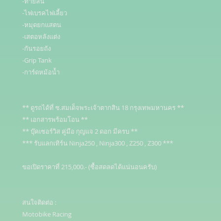
-ท้ายสั้น

-ไฟเบรคไฟเลี้ยว

-หมุดยกแสตน

-เสตอหลังแต่ง

-กันรอยถัง

-Grip Tank

-การ์ดหม้อน้ำ

** ดูรถได้ที่ ซ.สมเด็จพระเจ้าตากสิน 18 กรุงเทพมหานคร **

** เอกสารพร้อมโอน **

** บุ๊คเซอร์วิส คู่มือ กุญแจ 2 ดอก มีครบ **

*** รับแลกเทิร์น Ninja250 , Ninja300 , Z250 , Z300 ***

ขอเปิดราคาที่ 215,000.- (ซื้อสดลดได้แน่นอนครับ)

สนใจติดต่อ : 

Motobike Racing 
