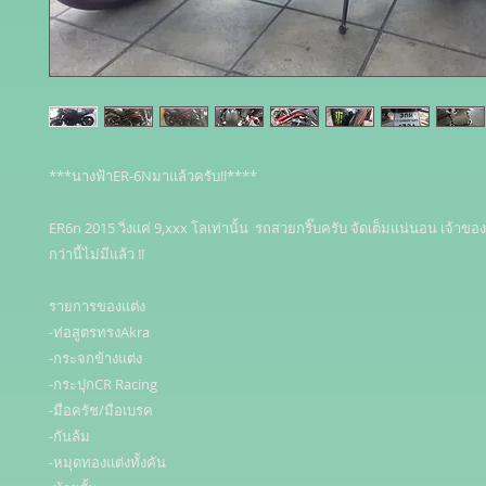
***นางฟ้าER-6Nมาแล้วครับ!!****

ER6n 2015 วิ่งแค่ 9,xxx โลเท่านั้น  รถสวยกริ๊บครับ จัดเต็มแน่นอน เจ้าขอ
กว่านี้ไม่มีแล้ว !!

รายการของแต่ง

-ท่อสูตรทรงAkra

-กระจกข้างแต่ง

-กระปุกCR Racing

-มือครัช/มือเบรค

-กันล้ม

-หมุดทองแต่งทั้งคัน
