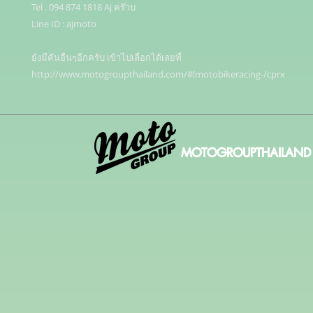
Tel . 094 874 1818 Aj คร๊าบ

Line ID : ajmoto

ยังมีคันอื่นๆอีกครับ เข้าไปเลือกได้เลยที่ 

http://www.motogroupthailand.com/#!motobikeracing-/cprx
MOTOGROUPTHAILAND 20