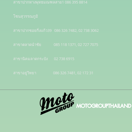
สาขาปากทางพุทธมณฑลสาย1 086 395 8814

โซนสุวรรณภูมิ 

สาขาปากซอยกิ่งแก้ว39   086 326 7482, 02 738 3062

สาขาตลาดนำชัย              085 118 1371, 02 727 7075

สาขานิคมลาดกระบัง       02 738 6915

สาขาอยู่วิทยา                   086 326 7481, 02 172 31
MOTOGROUPTHAILAND 20