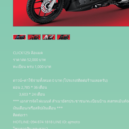
CLICK125i ล้อแมค 

ราคาสด 52,000 บาท 

ทะเบียน พรบ 1,000 บาท 

ดาวน์+ค่าใช้จ่ายทั้งหมด 0 บาท (โปรแรง!!ติดต่อร้านเลยครับ) 

ผ่อน 2,785 * 36 เดือน 

       3,603 * 24 เดือน 

*** เอกสารจัดไฟแนนท์ สำเนายัตรประชาชน/ทะเบียนบ้าน สเตรทเม้นท์6เ
เงินเดือน/หรือสลิปเงินเดือน ***

ติดต่อเรา

HOTLINE: 094 874 1818 LINE ID: ajmoto

โซนตากสิน พระราม2 
