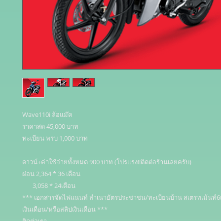
Wave110i ล้อแม๊ค

ราคาสด 45,000 บาท 

ทะเบียน พรบ 1,000 บาท 

ดาวน์+ค่าใช้จ่ายทั้งหมด 900 บาท (โปรแรง!!ติดต่อร้านเลยครับ) 

ผ่อน 2,364 * 36 เดือน 

       3,058 * 24เดือน 

*** เอกสารจัดไฟแนนท์ สำเนายัตรประชาชน/ทะเบียนบ้าน สเตรทเม้นท์6เ
เงินเดือน/หรือสลิปเงินเดือน ***
