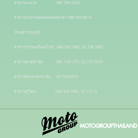
สาขาบางแวก                     087 334 3262

สาขาปากทางพุทธมณฑลสาย1 086 395 8814

โซนสุวรรณภูมิ 

สาขาปากซอยกิ่งแก้ว39   086 326 7482, 02 738 3062

สาขาตลาดนำชัย              085 118 1371, 02 727 7075

สาขานิคมลาดกระบัง       02 738 6915

สาขาอยู่วิทยา                   086 326 7481, 02 172 31
MOTOGROUPTHAILAND 20