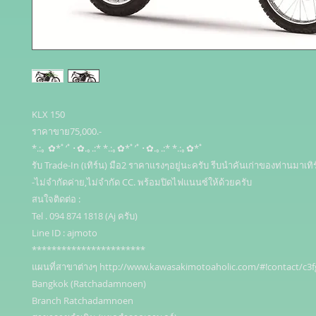
KLX 150

ราคาขาย75,000.-

*.:｡ ✿*ﾟ‘ﾟ･✿.｡.:* *.:｡✿*ﾟ’ﾟ･✿.｡.:* *.:｡✿*ﾟ

รับ Trade-In (เทิร์น) มือ2 ราคาแรงๆอยู่นะครับ รีบนำคันเก่าของท่านมาเทิร
-ไม่จำกัดค่าย,ไม่จำกัด CC. พร้อมปิดไฟแนนซ์ให้ด้วยครับ 

สนใจติดต่อ : 

Tel . 094 874 1818 (Aj ครับ)

Line ID : ajmoto

***********************

แผนที่สาขาต่างๆ http://www.kawasakimotoaholic.com/#!contact/c3fg
Bangkok (Ratchadamnoen)

Branch Ratchadamnoen
