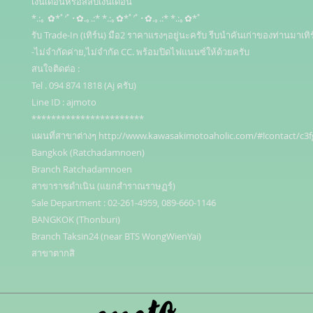
เงินเดือนหรือสลิปเงินเดือน

*.:｡ ✿*ﾟ‘ﾟ･✿.｡.:* *.:｡✿*ﾟ’ﾟ･✿.｡.:* *.:｡✿*ﾟ

รับ Trade-In (เทิร์น) มือ2 ราคาแรงๆอยู่นะครับ รีบนำคันเก่าของท่านมาเทิร
-ไม่จำกัดค่าย,ไม่จำกัด CC. พร้อมปิดไฟแนนซ์ให้ด้วยครับ 

สนใจติดต่อ : 

Tel . 094 874 1818 (Aj ครับ)

Line ID : ajmoto

***********************

แผนที่สาขาต่างๆ http://www.kawasakimotoaholic.com/#!contact/c3fg
Bangkok (Ratchadamnoen)

Branch Ratchadamnoen

สาขาราชดำเนิน (แยกสำราณราษฏร์)

Sale Department : 02-261-4959, 089-660-1146

BANGKOK (Thonburi)

Branch Taksin24 (near BTS WongWienYai)

สาขาตากสิ